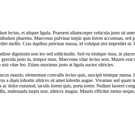
dunt lectus, et aliquet ligula. Praesent ullamcorper vehicula justo sit am
 vestibulum pharetra. Maecenas pulvinar turpis quis lorem accumsan, sed
t mollis. Cras dapibus pulvinar massa, id volutpat nisl imperdiet ut. U
endisse dignissim non leo sed sollicitudin. Sed eu tristique risus, in pla
gravida justo in, tempor risus. Maecenas vitae lectus sem. Mauris erat el
 nisi vitae leo. Etiam maximus justo at ligula auctor ultricies.
cus mauris, elementum convallis lectus quis, suscipit tristique massa. In
rus a diam lobortis ultrices sit amet lobortis augue. Vivamus sed quam te
us ac dolor euismod, iaculis lorem quis, porta tortor. Nullam laoreet con
lis, malesuada turpis non, ultrices magna. Mauris efficitur metus neque,