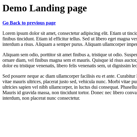
Demo Landing page
Go Back to previous page
Lorem ipsum dolor sit amet, consectetur adipiscing elit. Etiam ut tinci
finibus tincidunt. Etiam id efficitur tellus. Sed ut libero eget magna
interdum a risus. Aliquam a semper purus. Aliquam ullamcorper imperdie
Aliquam sem odio, porttitor sit amet finibus a, tristique ut odio. Susp
ornare diam, vel finibus magna sem et mauris. Quisque id risus auctor, 
dolor eu tristique venenatis, libero felis venenatis sem, ut dignissim leo
Sed posuere neque ac diam ullamcorper facilisis eu et ante. Curabitur la
vitae mauris ultrices, placerat justo sed, vehicula nunc. Morbi vitae pu
ultricies sapien vel nibh ullamcorper, in luctus dui consequat. Phasell
Mauris id gravida massa, non tincidunt tortor. Donec nec libero conval
interdum, non placerat nunc consectetur.