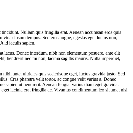
et tincidunt. Nullam quis fringilla erat. Aenean accumsan eros quis
 pulvinar ipsum tempus. Sed eros augue, egestas eget luctus non,
t id iaculis sapien.
cerat lacus. Donec interdum, nibh non elementum posuere, ante elit
it, hendrerit nec mi non, lacinia sagittis mauris. Nulla imperdiet,
 nibh ante, ultricies quis scelerisque eget, luctus gravida justo. Sed
llus. Cras pharetra velit tortor, ac congue velit varius a. Donec
gue sapien ut hendrerit. Aenean feugiat varius diam eget gravida.
 eget lacinia erat fringilla ac. Vivamus condimentum leo sit amet nisi